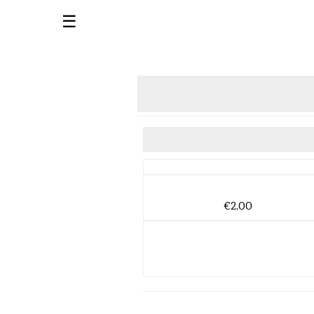
☰
€2,00