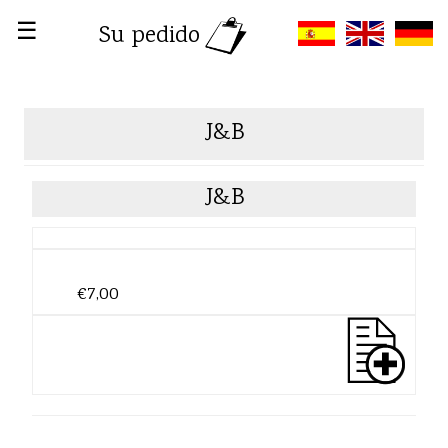
☰
Su pedido
J&B
J&B
€7,00