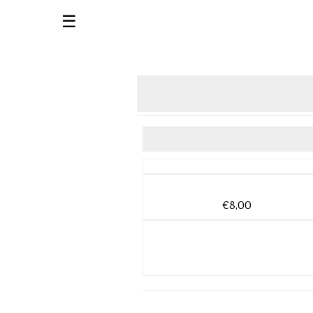
☰
€8,00