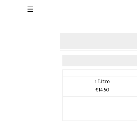
☰
1 Litro
€14,50