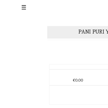
☰
PANI PURI
€0,00