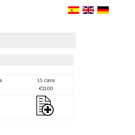
a
1,5 cava
€21,00