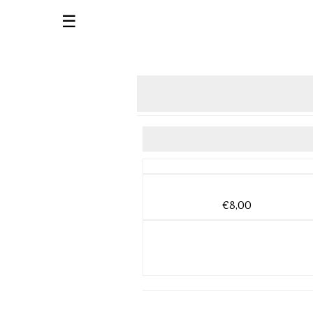
☰
€8,00