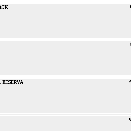
ACK
L RESERVA
€
€