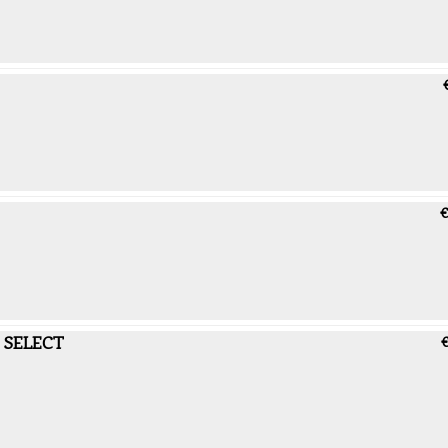
€
L SELECT
€